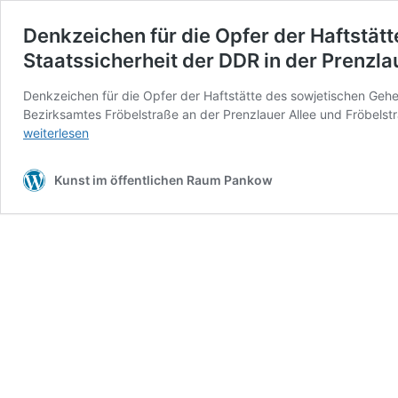
Denkzeichen für die Opfer der Haftstä
Staatssicherheit der DDR in der Prenzla
Denkzeichen für die Opfer der Haftstätte des sowjetischen Geh
Bezirksamtes Fröbelstraße an der Prenzlauer Allee und Fröbelst
Denkzeichen
weiterlesen
für
die
Kunst im öffentlichen Raum Pankow
Opfer
der
Haftstätte
des
sowjetischen
Geheimdienstes
NKWD
und
des
Ministeriums
für
Staatssicherheit