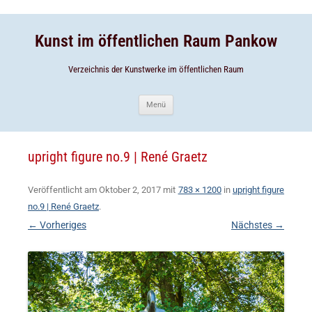
Zum
Inhalt
Zum
springen
Inhalt
springen
Kunst im öffentlichen Raum Pankow
Verzeichnis der Kunstwerke im öffentlichen Raum
Menü
upright figure no.9 | René Graetz
Veröffentlicht am
Oktober 2, 2017
mit
783 × 1200
in
upright figure
no.9 | René Graetz
.
← Vorheriges
Nächstes →