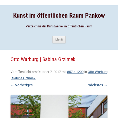
Zum
Inhalt
Zum
springen
Inhalt
springen
Kunst im öffentlichen Raum Pankow
Verzeichnis der Kunstwerke im öffentlichen Raum
Menü
Otto Warburg | Sabina Grzimek
Veröffentlicht am
Oktober 7, 2017
mit
857 × 1200
in
Otto Warburg
| Sabina Grzimek
.
← Vorheriges
Nächstes →