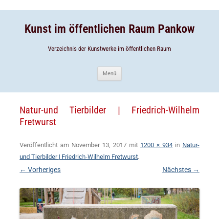
Zum
Inhalt
Zum
springen
Inhalt
springen
Kunst im öffentlichen Raum Pankow
Verzeichnis der Kunstwerke im öffentlichen Raum
Menü
Natur-und Tierbilder | Friedrich-Wilhelm
Fretwurst
Veröffentlicht am
November 13, 2017
mit
1200 × 934
in
Natur-
und Tierbilder | Friedrich-Wilhelm Fretwurst
.
← Vorheriges
Nächstes →