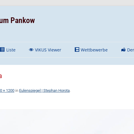
Raum Pankow
Liste
VIKUS Viewer
Wettbewerbe
De
Kunst im öffentlichen
K
Raum Übersicht
Komm
a
Erns
0 × 1200
in
Eulenspiegel | Stephan Horota
.
D
Opfe
natio
„Eut