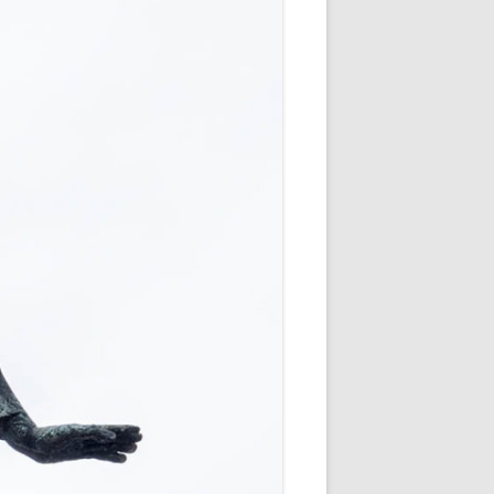
enkzeichen für die
Markenrechtsverletzungen
 der Haftstätte in der
zlauer Allee
enkzeichen für Josef
áty