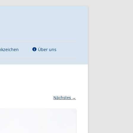
nkzeichen
Über uns
ünstlerische
Kontakt
entierung des
Impressum
t-Thälmann-Denkmals
Datenschutzerklärung
enkzeichen für die
Nächstes →
r der
Cookie Einstellung
nalsozialistischen
Meldung von
hanasie“-Morde
Urheberrechts- und