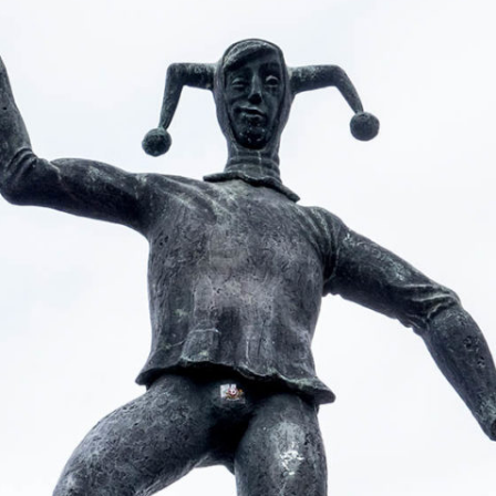
D
Opfer
Pren
D
Garb