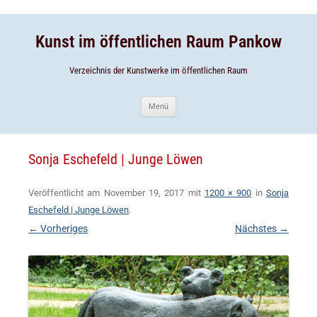
Zum
Inhalt
Zum
springen
Inhalt
springen
Kunst im öffentlichen Raum Pankow
Verzeichnis der Kunstwerke im öffentlichen Raum
Menü
Sonja Eschefeld | Junge Löwen
Veröffentlicht am
November 19, 2017
mit
1200 × 900
in
Sonja
Eschefeld | Junge Löwen
.
← Vorheriges
Nächstes →