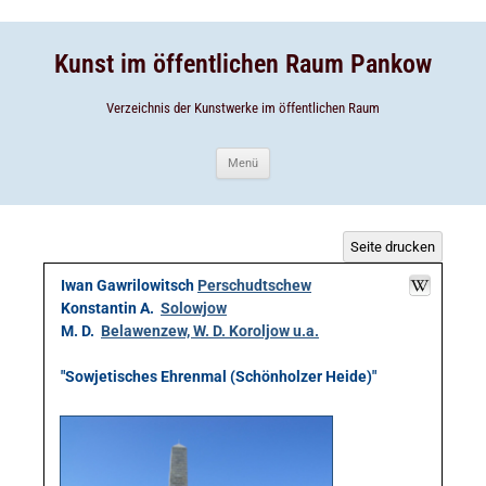
Zum
Inhalt
Zum
springen
Inhalt
springen
Kunst im öffentlichen Raum Pankow
Verzeichnis der Kunstwerke im öffentlichen Raum
Menü
Seite drucken
Iwan Gawrilowitsch
Perschudtschew
Konstantin A.
Solowjow
M. D.
Belawenzew, W. D. Koroljow u.a.
"Sowjetisches Ehrenmal (Schönholzer Heide)"