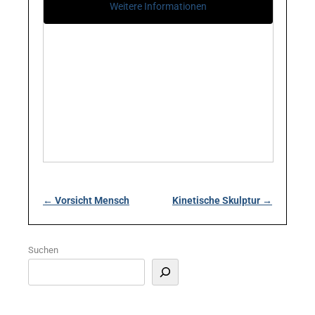
Weitere Informationen
Beitragsnavigation
←
Vorsicht Mensch
Kinetische Skulptur
→
Suchen