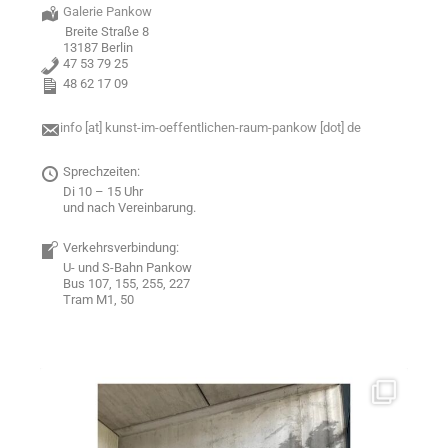
Galerie Pankow
Breite Straße 8
13187 Berlin
47 53 79 25
48 62 17 09
info [at] kunst-im-oeffentlichen-raum-pankow [dot] de
Sprechzeiten:
Di 10 – 15 Uhr
und nach Vereinbarung.
Verkehrsverbindung:
U- und S-Bahn Pankow
Bus 107, 155, 255, 227
Tram M1, 50