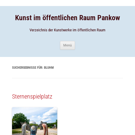
Zum
Inhalt
Zum
springen
Inhalt
springen
Kunst im öffentlichen Raum Pankow
Verzeichnis der Kunstwerke im öffentlichen Raum
Menü
SUCHERGEBNISSE FÜR:
BLUHM
Sternenspielplatz