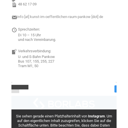
48 62 17 09
info [at] kunst-im-oeffentlichen-raum-pankow [dot] de
Sprechzeiten:
Di 10 – 15 Uhr
und nach Vereinbarung.
Verkehrsverbindung:
U- und S-Bahn Pankow
Bus 107, 155, 255, 227
Tram M1, 50
Sie sehen gerade einen Platzhalterinhalt von
Instagram
. Um
auf den eigentlichen Inhalt zuzugreifen, klicken Sie auf die
Schaltfläche unten. Bitte beachten Sie, dass dabei Daten